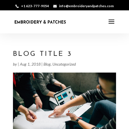
+1 623-777-9054
info@embroideryandpatches.com
BLOG TITLE 3
by
|
Aug 1, 2018
|
Blog
,
Uncategorized